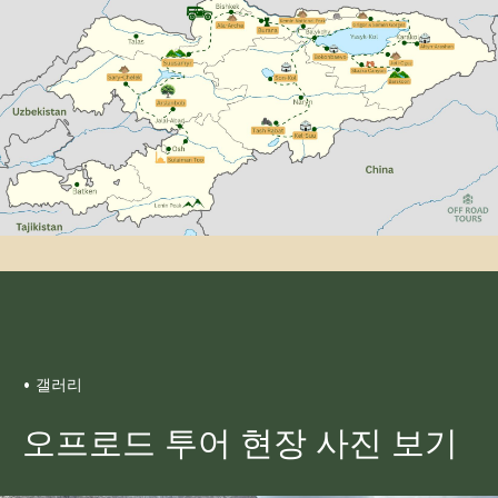
한 모험
그룹: 4~6명
기간: 10일
최적 시즌: 6월~9월
난이도: 중급
1인당 1300달러부터
자세히 보기
예약하기
• 갤러리
오프로드 투어 현장 사진 보기