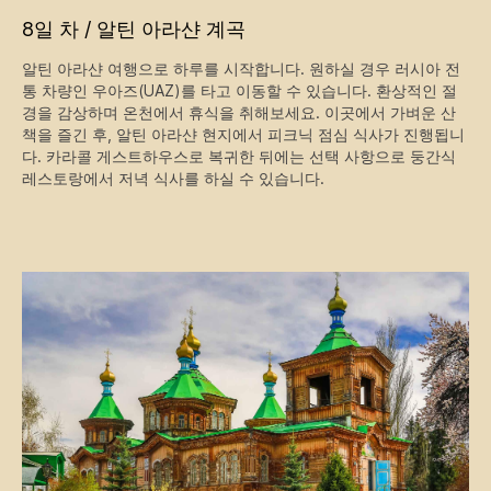
8일 차 / 알틴 아라샨 계곡
알틴 아라샨 여행으로 하루를 시작합니다. 원하실 경우 러시아 전
통 차량인 우아즈(UAZ)를 타고 이동할 수 있습니다. 환상적인 절
경을 감상하며 온천에서 휴식을 취해보세요. 이곳에서 가벼운 산
책을 즐긴 후, 알틴 아라샨 현지에서 피크닉 점심 식사가 진행됩니
다. 카라콜 게스트하우스로 복귀한 뒤에는 선택 사항으로 둥간식
레스토랑에서 저녁 식사를 하실 수 있습니다.
키르기스스탄 겨울 탐험
그룹: 4~6명
기간: 6일
최적 시즌: 10월~3월
난이도: 중급