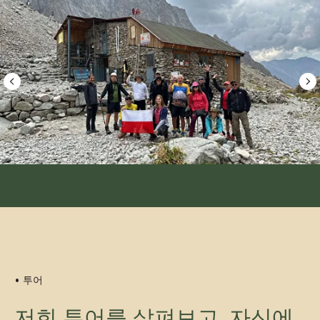
이스쿨 호수를 한 바퀴 도는 대
장정 여행
그룹: 4~6명
기간: 7일
최적 시즌: 6월~9월
난이도: 중급
1인당 970달러부터
• 투어
자세히 보기
예약하기
저희 투어를 살펴보고, 자신에