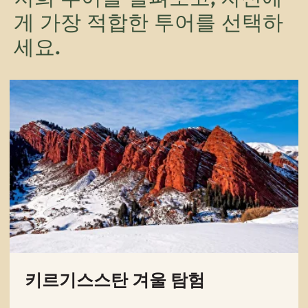
게 가장 적합한 투어를 선택하
세요.
키르기스스탄 남부 지역
그룹: 4~6명
기간: 6일
최적 시즌: 4월~9월
난이도: 중급
1인당 850달러부터