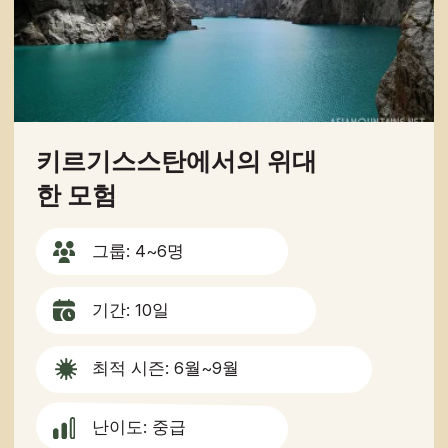
회사 소개
중앙아시아의 중심에
서 즐기는 지프 투어
가이드
연락처
연락처
partner@off-roadtour.com
+996 500 74 75 63
개인정보 처리방침
ООО «Off Road Tours» 2026
© 모든 권리 보유