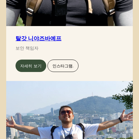
추가 질문이 있거나 더 많은 정보가
필요하신가요?
아래 양식을 사용하여 저희에게 직접
연락하세요.
탈갓 니야즈바예프
보안 책임자
+82
자세히 보기
인스타그램.
전송하기
버튼을 누르면 개인정보 처리방침에 동
의하게 됩니다.