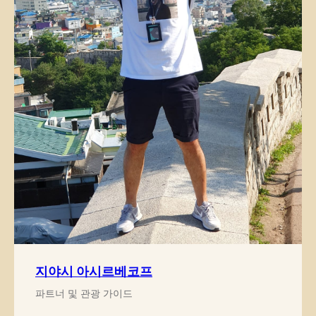
내비게이션
투어
기사
서비스
회사 소개
중앙아시아의 중심에
서 즐기는 지프 투어
가이드
연락처
연락처
partner@off-roadtour.com
+996 500 74 75 63
개인정보 처리방침
ООО «Off Road Tours» 2026
© 모든 권리 보유
지야시 아시르베코프
파트너 및 관광 가이드