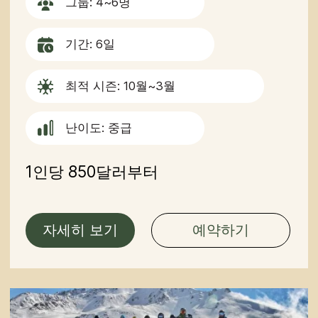
난이도: 중급
1인당 900달러부터
자세히 보기
예약하기
키르기스스탄에서의 위대
한 모험