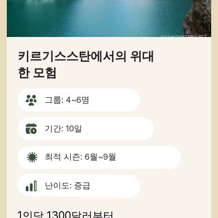
키르기스스탄 남부 지역
그룹: 4~6명
기간: 6일
최적 시즌: 4월~9월
난이도: 중급
1인당 850달러부터
자세히 보기
예약하기