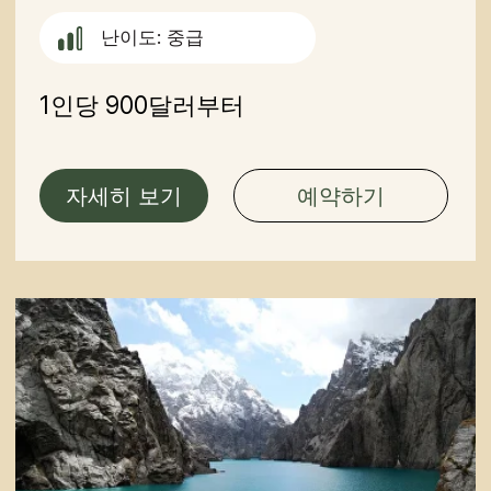
이스쿨 호수를 한 바퀴 도는 대
장정 여행
그룹: 4~6명
기간: 7일
최적 시즌: 6월~9월
난이도: 중급
1인당 970달러부터
자세히 보기
예약하기