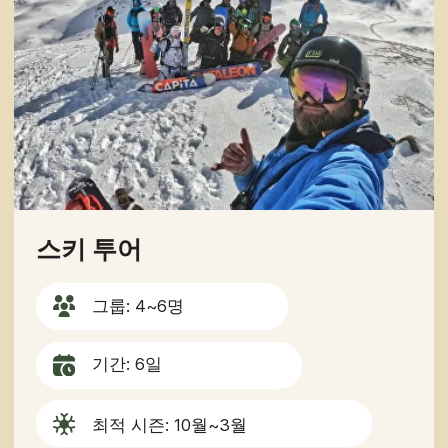
그룹: 4~6명
기간: 10일
최적 시즌: 6월~9월
난이도: 중급
1인당 1300달러부터
자세히 보기
예약하기