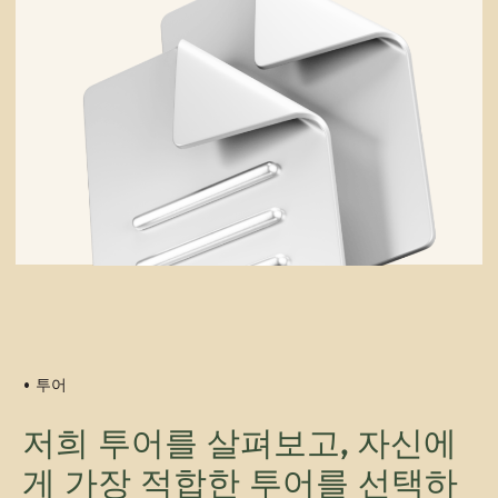
키르기스스탄 겨울 탐험
그룹: 4~6명
기간: 6일
최적 시즌: 10월~3월
• 투어
난이도: 중급
저희 투어를 살펴보고, 자신에
게 가장 적합한 투어를 선택하
1인당 850달러부터