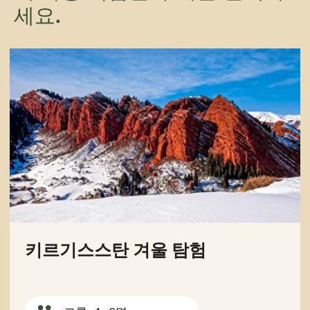
세요.
자세히 보기
예약하기
스키 투어
그룹: 4~6명
기간: 6일
최적 시즌: 10월~3월