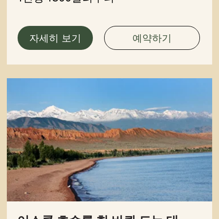
키르기스스탄 북부 지역
그룹: 4~6명
기간: 6일
최적 시즌: 5월~9월
난이도: 중급