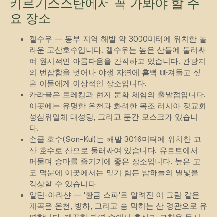
키르기스스탄에서 꼭 가봐야 할 주
버튼을 누르면 개인정보 처리방침에 동
요 장소
의하게 됩니다.
켈수우 — 동부 지역 해발 약 3000미터에 위치한 놀
라운 고산호수입니다. 켈수우는 높은 산들에 둘러싸
내비게이션
여 원시적인 아름다움을 간직하고 있습니다. 관광지
투어
기사
의 번잡함을 벗어나 야생 자연에 흠뻑 빠져들고 싶
서비스
회사 소개
은 이들에게 이상적인 장소입니다.
중앙아시아의 중심에
서 즐기는 지프 투어
가이드
연락처
카라콜은 트레킹과 현지 문화 체험의 출발점입니다.
이곳에는 유명한 온천과 화려한 목조 러시아 정교회
성삼위일체 대성당, 그리고 둔간 모스크가 있습니
연락처
다.
partner@off-roadtour.com
손쿨 호수(Son-Kul)는 해발 3016미터에 위치한 고
+996 500 74 75 63
산 호수로 산으로 둘러싸여 있습니다. 유르트에서
머물며 승마를 즐기기에 좋은 장소입니다. 높은 고
도 덕분에 이곳에서는 믿기 힘든 밤하늘의 별빛을
개인정보 처리방침
ООО «Off Road Tours» 2026
© 모든 권리 보유
감상할 수 있습니다.
알틴-아라샨 — '황금 스파'로 알려진 이 그림 같은
계곡은 온천, 빙하, 그리고 숨 막히는 산 경관으로 유
명합니다. 깨끗한 자연 속에서 휴식과 모험을 동시