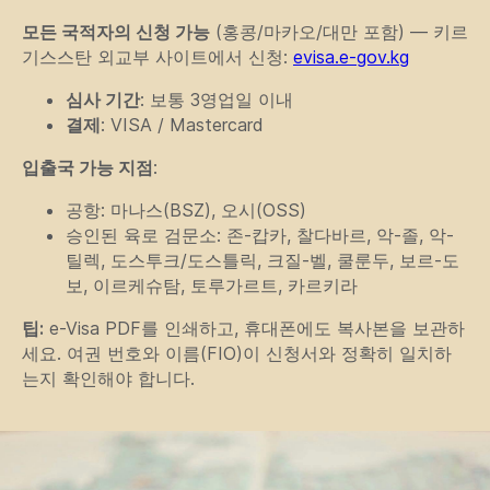
모든 국적자의 신청 가능
(홍콩/마카오/대만 포함) — 키르
기스스탄 외교부 사이트에서 신청:
evisa.e-gov.kg
심사 기간
: 보통 3영업일 이내
결제
: VISA / Mastercard
입출국 가능 지점
:
공항: 마나스(BSZ), 오시(OSS)
승인된 육로 검문소: 존-캅카, 찰다바르, 악-졸, 악-
틸렉, 도스투크/도스틀릭, 크질-벨, 쿨룬두, 보르-도
보, 이르케슈탐, 토루가르트, 카르키라
팁:
e-Visa PDF를 인쇄하고, 휴대폰에도 복사본을 보관하
세요. 여권 번호와 이름(FIO)이 신청서와 정확히 일치하
는지 확인해야 합니다.