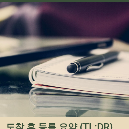
전송하기
버튼을 누르면 개인정보 처리방침에 동
의하게 됩니다.
내비게이션
투어
기사
서비스
회사 소개
중앙아시아의 중심에
서 즐기는 지프 투어
가이드
연락처
연락처
partner@off-roadtour.com
도착 후 등록 요약 (TL;DR)
+996 500 74 75 63