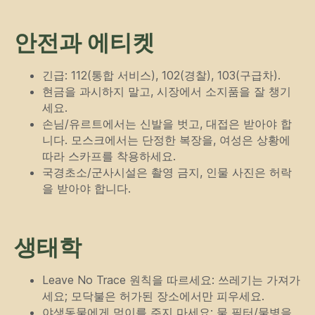
안전과 에티켓
긴급: 112(통합 서비스), 102(경찰), 103(구급차).
현금을 과시하지 말고, 시장에서 소지품을 잘 챙기
세요.
손님/유르트에서는 신발을 벗고, 대접은 받아야 합
니다. 모스크에서는 단정한 복장을, 여성은 상황에
따라 스카프를 착용하세요.
문의하기
국경초소/군사시설은 촬영 금지, 인물 사진은 허락
을 받아야 합니다.
추가 질문이 있거나 더 많은 정보가
필요하신가요?
생태학
아래 양식을 사용하여 저희에게 직접
연락하세요.
Leave No Trace 원칙을 따르세요: 쓰레기는 가져가
세요; 모닥불은 허가된 장소에서만 피우세요.
야생동물에게 먹이를 주지 마세요; 물 필터/물병을