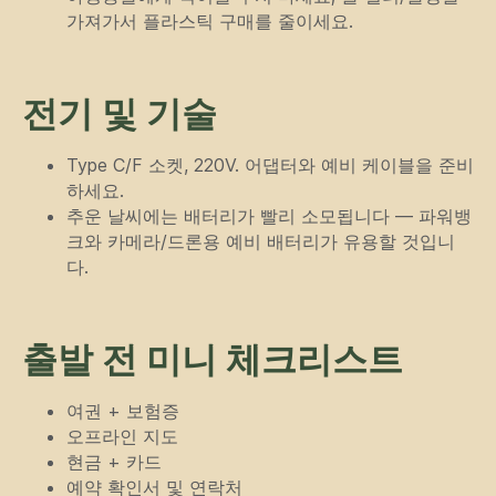
가져가서 플라스틱 구매를 줄이세요.
+82
전기 및 기술
Type C/F 소켓, 220V. 어댑터와 예비 케이블을 준비
하세요.
전송하기
추운 날씨에는 배터리가 빨리 소모됩니다 — 파워뱅
크와 카메라/드론용 예비 배터리가 유용할 것입니
다.
버튼을 누르면 개인정보 처리방침에 동
의하게 됩니다.
출발 전 미니 체크리스트
내비게이션
투어
기사
여권 + 보험증
서비스
회사 소개
중앙아시아의 중심에
오프라인 지도
서 즐기는 지프 투어
가이드
연락처
현금 + 카드
예약 확인서 및 연락처