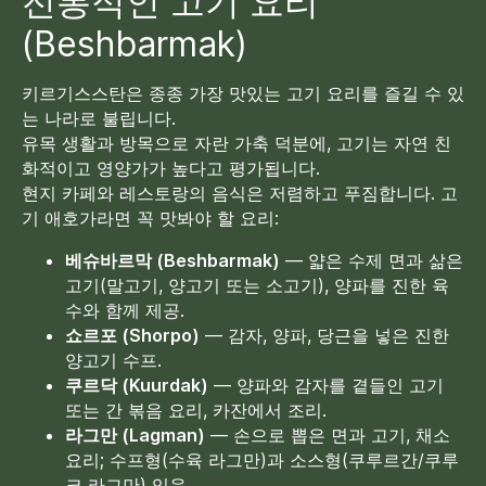
전통적인 고기 요리
(Beshbarmak)
키르기스스탄은 종종 가장 맛있는 고기 요리를 즐길 수 있
는 나라로 불립니다.
유목 생활과 방목으로 자란 가축 덕분에, 고기는 자연 친
화적이고 영양가가 높다고 평가됩니다.
현지 카페와 레스토랑의 음식은 저렴하고 푸짐합니다. 고
기 애호가라면 꼭 맛봐야 할 요리:
베슈바르막 (Beshbarmak)
— 얇은 수제 면과 삶은
고기(말고기, 양고기 또는 소고기), 양파를 진한 육
수와 함께 제공.
쇼르포 (Shorpo)
— 감자, 양파, 당근을 넣은 진한
양고기 수프.
쿠르닥 (Kuurdak)
— 양파와 감자를 곁들인 고기
또는 간 볶음 요리, 카잔에서 조리.
라그만 (Lagman)
— 손으로 뽑은 면과 고기, 채소
요리; 수프형(수육 라그만)과 소스형(쿠루르간/쿠루
크 라그만) 있음.