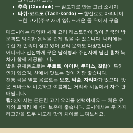
추축 (Chuchuk)
— 말고기로 만든 고급 소시지.
타쉬-코르도 (Tash-kordo)
— 향신료로 마리네이
드한 고기(주로 새끼 양), 뜨거운 돌 위에서 구움.
대도시에는 다양한 세계 요리 레스토랑이 많아 외국인 방
문객도 익숙한 음식을 쉽게 찾을 수 있습니다. 나라에는
수십 개 민족이 살고 있어 요리 문화도 다양합니다.
어디서나 신선하게 구운 납작빵과 주전자에 담긴 홍차·녹
문의하기
차가 함께 제공됩니다.
발효 유제품으로는
쿠르트, 아이란, 쿠미스, 찰랍
이 특히
인기 있으며, 산에서 맛보는 것이 가장 좋습니다.
추가 질문이 있거나 더 많은 정보가
전통 곡물 발효 음료로는
보조, 막숨, 자리마
가 있으며, 맛
필요하신가요?
은 크바스와 비슷하고 여름에는 거리와 시장에서 자주 판
아래 양식을 사용하여 저희에게 직접
매됩니다.
연락하세요.
팁:
산에서는 든든한 고기 요리를 선택하세요 — 체온 유
지와 트레킹 에너지 보충에 좋습니다. 도시에서는 두 가지
라그만을 모두 시도해 맛의 차이를 느껴보세요.
+82