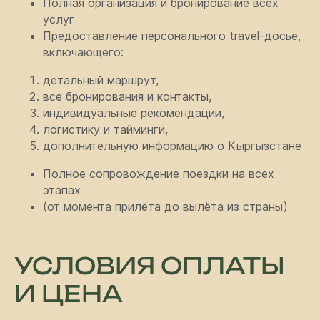
Полная организация и бронирование всех
Используйте форму ниже, чтобы
связаться с нами напрямую.
услуг
Предоставление персонального travel-досье,
включающего:
детальный маршрут,
все бронирования и контакты,
индивидуальные рекомендации,
+996
логистику и тайминги,
дополнительную информацию о Кыргызстане
Полное сопровождение поездки на всех
этапах
(от момента прилёта до вылёта из страны)
Отправить
Нажимая кнопку, вы соглашаетесь
УСЛОВИЯ ОПЛАТЫ
с
политикой конфиденциальности
И ЦЕНА