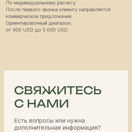
Навигация
По индивидуальному расчету.
После первого звонка клиенту направляется
Туры
Статьи
Услуги
О нас
коммерческое предложение.
Джип туры в
самом центре
Гид
Контакты
Ориентировочный диапазон:
Центральной Азии
от 900 USD до 5 000 USD
Контакты
partner@off-roadtour.com
+996 500 74 75 63
Политика
ООО «Off Road Tours» 2026
конфиденциальности
© Все права защищены