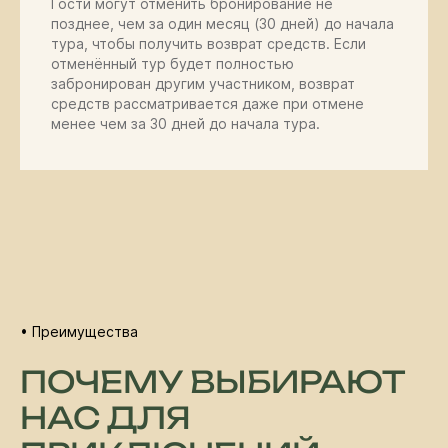
Гости могут отменить бронирование не
автомобилями, которые
позднее, чем за один месяц (30 дней) до начала
доставляют наших гостей в
самые отдалённые и
тура, чтобы получить возврат средств. Если
удивительные места региона,
отменённый тур будет полностью
которым мы по праву гордимся
забронирован другим участником, возврат
и называем своим домом
средств рассматривается даже при отмене
менее чем за 30 дней до начала тура.
• Преимущества
ПОЧЕМУ ВЫБИРАЮТ
НАС ДЛЯ