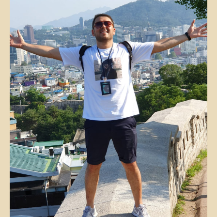
Отправить
Нажимая кнопку, вы соглашаетесь
с
политикой конфиденциальности
Навигация
Туры
Статьи
Услуги
О нас
Джип туры в
самом центре
Гид
Контакты
Центральной Азии
Контакты
partner@off-roadtour.com
+996 500 74 75 63
Политика
ООО «Off Road Tours» 2026