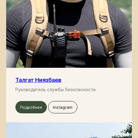
СВЯЖИТЕСЬ
С НАМИ
Есть вопросы или нужна
дополнительная информация?
Используйте форму ниже, чтобы
связаться с нами напрямую.
Талгат Ниязбаев
Руководитель службы безопасности
Подробнее
Instagram
+996