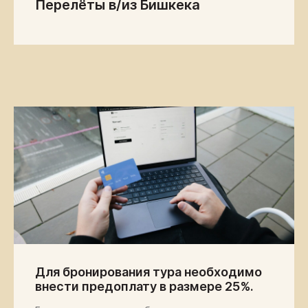
Перелёты в/из Бишкека
НА ПЕРВОМ МЕСТЕ
Мы тщательно заботимся о
безопасности и комфорте на каждом
этапе вашего путешествия, чтобы вы
могли полностью сосредоточиться на
наслаждении приключением и новых
впечатлениях.
25
Для бронирования тура необходимо
АВТОМОБИЛЕЙ
внести предоплату в размере 25%.
Off Road Tours располагает 25