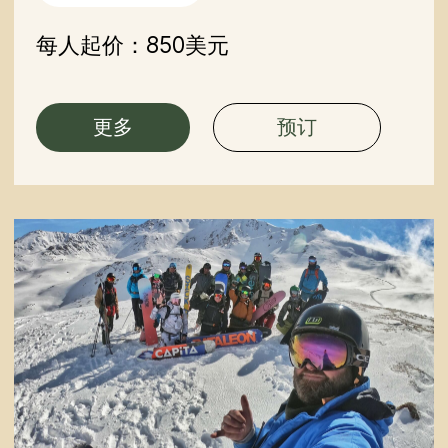
吉尔吉斯斯坦南部地区
团队人数：3-6人
行程时长：6天
最佳季节：4月–9月
难度：中等
每人起价：850美元
更多
预订