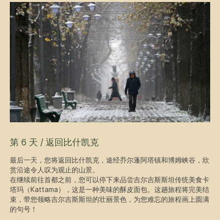
吉尔吉斯斯坦冬季探险
团队人数：3-6人
行程时长：6天
适合季节：10月–3月
第 6 天 / 返回比什凯克
难度：中等
最后一天，您将返回比什凯克，途经乔尔蓬阿塔镇和博姆峡谷，欣
赏沿途令人叹为观止的山景。
每人起价：850美元
在继续前往首都之前，您可以停下来品尝吉尔吉斯斯坦传统美食卡
塔玛（Kattama），这是一种美味的酥皮面包。这趟旅程将完美结
束，带您领略吉尔吉斯斯坦的壮丽景色，为您难忘的旅程画上圆满
更多
预订
的句号！