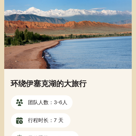
提交
点击按钮即表示您同意
隐私政
导航
行程
文章
我们的服务
关于我们
中亚腹地吉普探
险之旅
指南
联系方式
联系方式
partner@off-roadtour.com