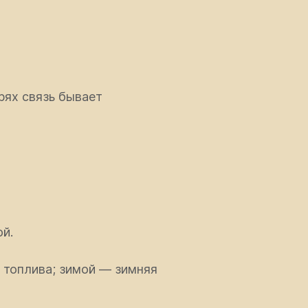
рях связь бывает
ой.
ас топлива; зимой — зимняя