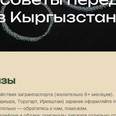
в Кыргызста
изы
йствия загранпаспорта (желательно 6+ месяцев).
аркыра, Торугарт, Иркештам) заранее оформляйте п
тельно — обратитесь к нам, поможем.
елефоне и облаке; оригиналы держите отдельно от