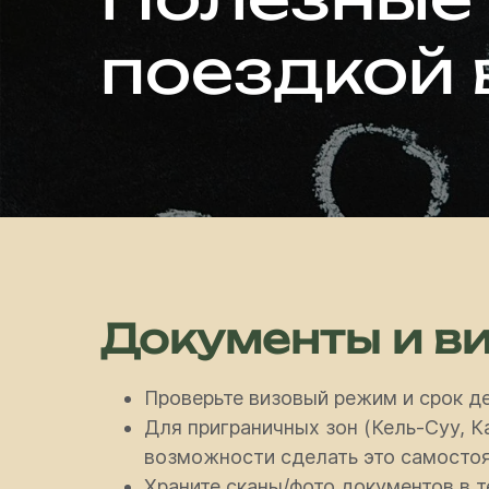
поездкой 
Документы и в
Проверьте визовый режим и срок де
Для приграничных зон (Кель-Суу, К
возможности сделать это самостоя
Храните сканы/фото документов в т