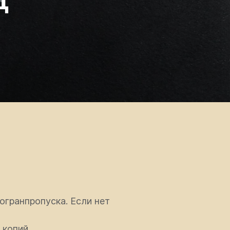
н
огранпропуска. Если нет
 копий.