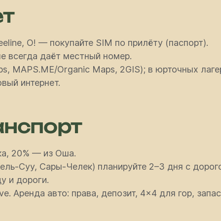
ет
line, O! — покупайте SIM по прилёту (паспорт).
е всегда даёт местный номер.
s, MAPS.ME/Organic Maps, 2GIS); в юрточных лаге
овый интернет.
анспорт
а, 20% — из Оша.
ель-Суу, Сары-Челек) планируйте 2–3 дня с дорог
у и дороги.
ve. Аренда авто: права, депозит, 4×4 для гор, зап