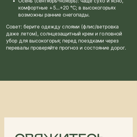
Осень (сентябрь–ноябрь): чаще сухо и ясно,
partner@off-roadtour.com
+996 500 74 75 63
комфортные +5…+20 °C; в высокогорьях
возможны ранние снегопады.
Совет: берите одежду слоями (флис/ветровка
Политика
ООО «Off Road Tours» 2026
конфиденциальности
© Все права защищены
даже летом), солнцезащитный крем и головной
убор для высокогорья; перед поездками через
перевалы проверяйте прогноз и состояние дорог.