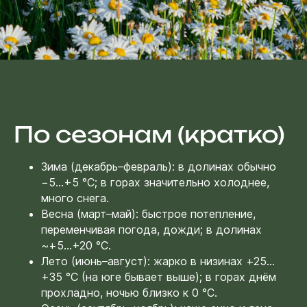
+996
Отправить
По сезонам (кратко)
Нажимая кнопку, вы соглашаетесь
с
политикой конфиденциальности
Зима (декабрь–февраль): в долинах обычно
−5…+5 °C; в горах значительно холоднее,
много снега.
Навигация
Весна (март–май): быстрое потепление,
Туры
Статьи
переменчивая погода, дожди; в долинах
Услуги
О нас
Джип туры в
~+5…+20 °C.
самом центре
Гид
Контакты
Центральной Азии
Лето (июнь–август): жарко в низинах +25…
+35 °C (на юге бывает выше); в горах днём
прохладно, ночью близко к 0 °C.
Контакты