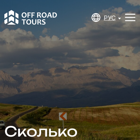
РУС
РУС
Сколько
нужно
времени для
хорошего