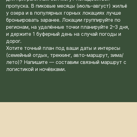
С НАМИ
пропуска. В пиковые месяцы (июль–август) жильё
у озера и в популярных горных локациях лучше
Есть вопросы или нужна
броньировать заранее. Локации группируйте по
дополнительная информация?
регионам, на удалённые точки планируйте 2–3 дня,
Используйте форму ниже, чтобы
и держите 1 буферный день на случай погоды и
связаться с нами напрямую.
дорог.
Хотите точный план под ваши даты и интересы
(семейный отдых, треккинг, авто-маршрут, зима/
лето)? Напишите — составим связный маршрут с
логистикой и ночёвками.
+996
Отправить
Нажимая кнопку, вы соглашаетесь