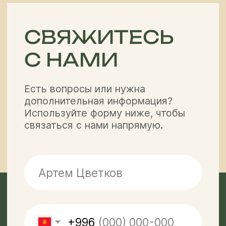
с
политикой конфиденциальности
Навигация
Туры
Статьи
Услуги
О нас
Джип туры в
самом центре
Гид
Контакты
Центральной Азии
Контакты
partner@off-roadtour.com
+996 500 74 75 63
Политика
ООО «Off Road Tours» 2026
конфиденциальности
© Все права защищены