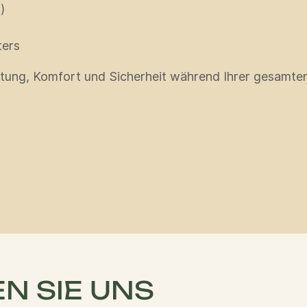
)
ters
itung, Komfort und Sicherheit während Ihrer gesamten 
N SIE UNS