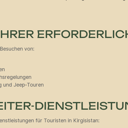
ÜHRER ERFORDERLICH
i Besuchen von:
en
hsregelungen
ng und Jeep-Touren
EITER-DIENSTLEIST
nstleistungen für Touristen in Kirgisistan: