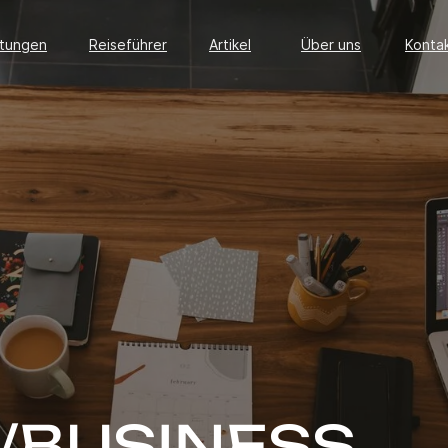
stungen
Reiseführer
Artikel
Über uns
Konta
stungen
Reiseführer
Artikel
Über uns
Konta
/BUSINESS