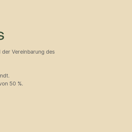
S
d der Vereinbarung des
ndt.
von 50 %.