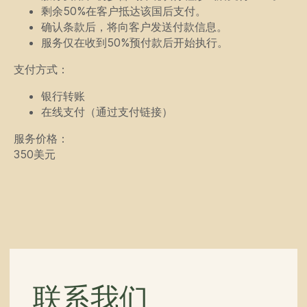
+86
剩余50%在客户抵达该国后支付。
确认条款后，将向客户发送付款信息。
服务仅在收到50%预付款后开始执行。
支付方式：
银行转账
提交
在线支付（通过支付链接）
点击按钮即表示您同意
隐私政
服务价格：
350美元
导航
行程
文章
我们的服务
关于我们
中亚腹地吉普探
险之旅
指南
联系方式
联系方式